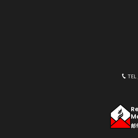
TEL 
R
M
邮