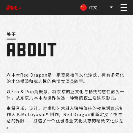
中文
关于
关于
ABOUT
六
本
木
R
e
d
D
r
a
g
o
n
是
一
家
高
级
夜
间
文
化
沙
龙
，
拥
有
多
元
化
的
才
华
横
溢
和
标
志
性
的
色
情
女
演
员
阵
容
。
以
E
r
o
&
P
o
p
为
概
念
，
将
东
京
的
亚
文
化
与
精
致
的
感
性
融
为
一
体
，
从
东
京
六
本
木
向
世
界
传
递
一
种
新
的
夜
生
活
娱
乐
形
式
。
由
将
音
乐
、
设
计
、
时
尚
和
艺
术
融
入
独
特
体
验
的
夜
生
活
娱
乐
制
作
人
K
.
M
o
t
o
y
o
s
h
i
®
制
作
，
R
e
d
D
r
a
g
o
n
重
新
定
义
了
夜
生
活
的
界
限
—
—
打
造
了
一
个
优
雅
与
亚
文
化
共
存
的
精
致
文
化
沙
龙
。