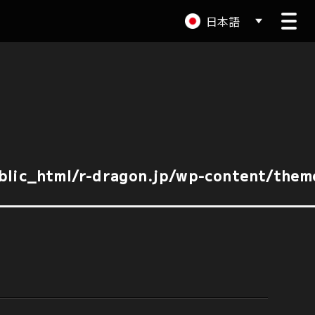
日本語
lic_html/r-dragon.jp/wp-content/them
lic_html/r-dragon.jp/wp-content/them