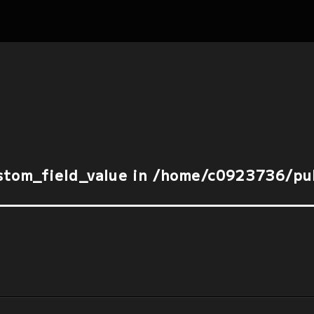
stom_field_value in 
/home/c0923736/pub
stom_field_value in 
/home/c0923736/pub