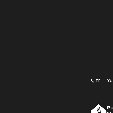
TEL／03-
R