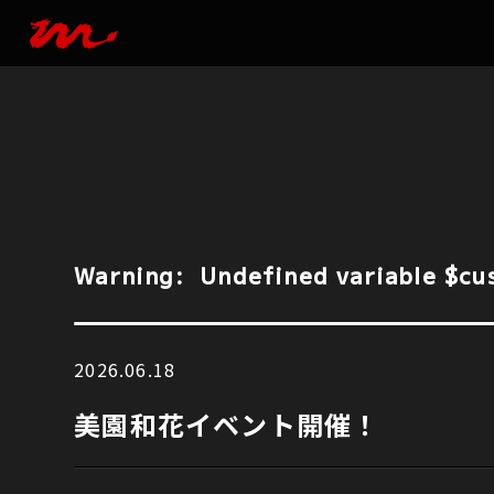
Warning
:  Undefined variable $cu
2026.06.18
Warning
:  Undefined variable $cu
美園和花イベント開催！