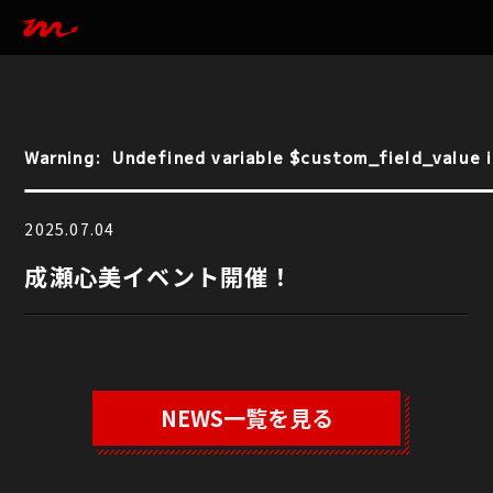
Warning
:  Undefined variable $custom_field_value i
Warning
:  Undefined variable $custom_field_value i
2025.07.04
成瀬心美イベント開催！
NEWS一覧を見る