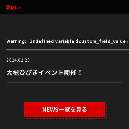
Warning
:  Undefined variable $custom_field_value i
Warning
:  Undefined variable $custom_field_value i
2024.01.25
大槻ひびきイベント開催！
NEWS一覧を見る