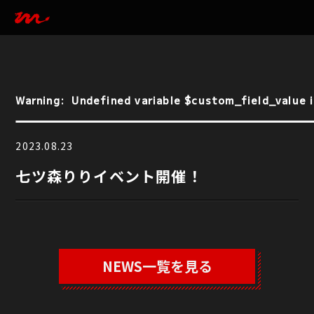
Warning
:  Undefined variable $custom_field_value i
Warning
:  Undefined variable $custom_field_value i
2023.08.23
七ツ森りりイベント開催！
NEWS一覧を見る