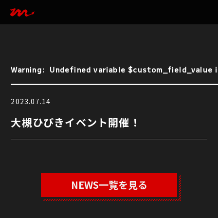
Warning
:  Undefined variable $custom_field_value i
Warning
:  Undefined variable $custom_field_value i
2023.07.14
大槻ひびきイベント開催！
NEWS一覧を見る