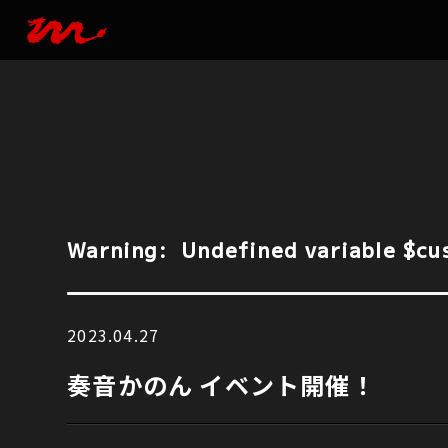
Warning
:  Undefined variable $cu
2023.04.27
Warning
:  Undefined variable $cu
奏音かのん イベント開催！