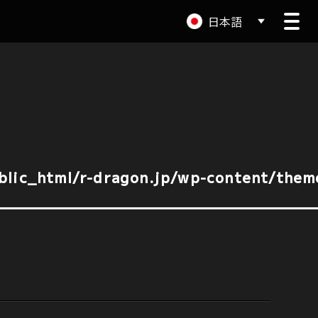
日本語
lic_html/r-dragon.jp/wp-content/them
lic_html/r-dragon.jp/wp-content/them