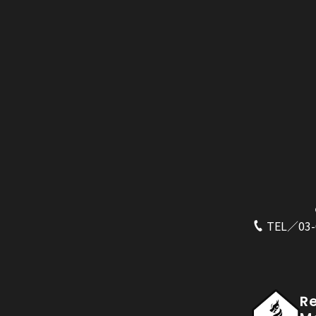
TEL／03-
R