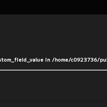
stom_field_value in 
/home/c0923736/pub
stom_field_value in 
/home/c0923736/pub