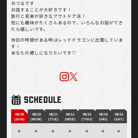
おつるです
お話することが大好きです！
旅行と音楽が好きなアウトドア派！
他にも趣味がたくさんあるので、いろんなお話ができ
たら嬉しいです。
休日の時間がある時はレッドドラゴンに出勤していま
す！
あなたの癒しになりたいです♡
SCHEDULE
08/09
08/10
08/11
08/12
08/13
08/14
08/15
(SUN)
(MON)
(TUE)
(WED)
(THU)
(FRI)
(SAT)
✕
✕
✕
✕
✕
✕
✕