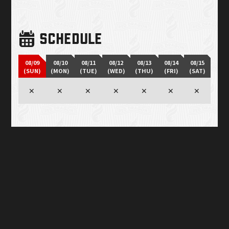
SCHEDULE
08/09
08/10
08/11
08/12
08/13
08/14
08/15
(SUN)
(MON)
(TUE)
(WED)
(THU)
(FRI)
(SAT)
✕
✕
✕
✕
✕
✕
✕