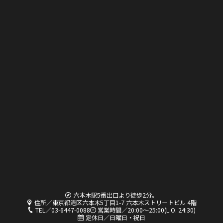
六本木駅5番出口より徒歩2分。
住所／東京都港区六本木5丁目1-7 六本木ストリートビル 4階
TEL／03-6447-0088
営業時間／20:00〜25:00(L.O. 24:30)
定休日／日曜日・祝日