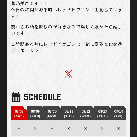
蒼乃美月です！！
休日の時間がある時はレッドドラゴンに出勤していま
す！
前からお酒を飲むのが好きなので楽しく飲めたら嬉し
いです！
お時間ある時にレッドドラゴンで一緒に素敵な夜を過
ごしましょう！
SCHEDULE
08/08
08/09
08/10
08/11
08/12
08/13
08/14
(SAT)
(SUN)
(MON)
(TUE)
(WED)
(THU)
(FRI)
✕
✕
✕
✕
✕
✕
✕