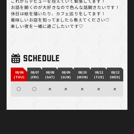
これからデビューを控えていて緊張してます！
お話を聞くのが大好きなので色んな話聞きたいです！
休日は絵を描いたり、カフェ巡りをしてます！
美味しいお店を知ってましたら教えてください♡
楽しい夜を一緒に過ごしたいです♡
SCHEDULE
08/06
08/07
08/08
08/09
08/10
08/11
08/12
(THU)
(FRI)
(SAT)
(SUN)
(MON)
(TUE)
(WED)
○
○
✕
✕
✕
✕
✕