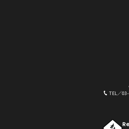
TEL／03-
R