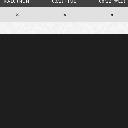
08/10 (MON)
08/11 (TUE)
08/12 (WED)
✕
✕
✕