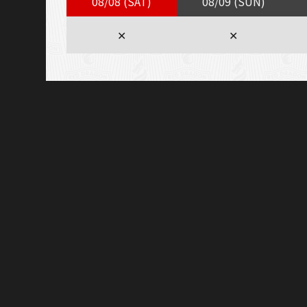
08/08 (SAT)
08/09 (SUN)
✕
✕