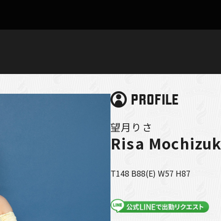
PROFILE
望月りさ
Risa Mochizuk
T148 B88(E) W57 H87