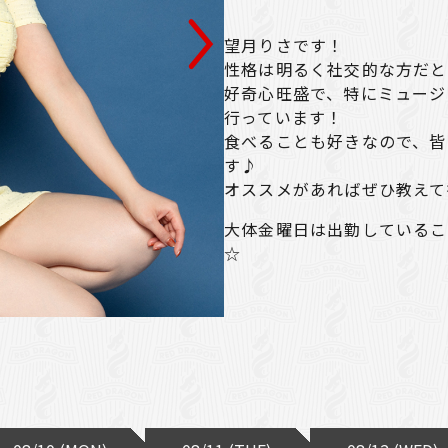
望月りさです！
性格は明るく社交的な方だと
好奇心旺盛で、特にミュージ
行っています！
食べることも好きなので、皆
す♪
オススメがあればぜひ教えて
大体金曜日は出勤しているこ
☆