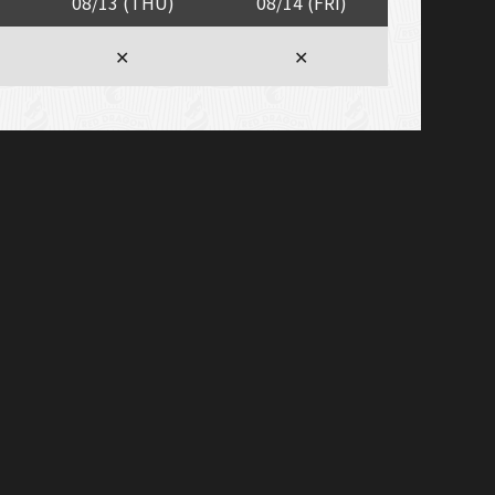
08/13 (THU)
08/14 (FRI)
✕
✕