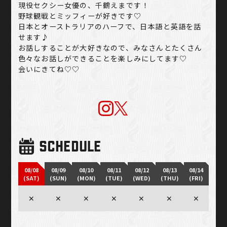
現役セクシー女優の、千鶴えまです！
野球観戦とミッフィーが好きです♡
日本とオーストラリアのハーフで、日本語と英語を話
せます♪
お話しすることが大好きなので、みなさんとたくさん
色々なお話しができることを楽しみにしてます♡
会いにきてね♡♡
SCHEDULE
08/08
08/09
08/10
08/11
08/12
08/13
08/14
(SAT)
(SUN)
(MON)
(TUE)
(WED)
(THU)
(FRI)
✕
✕
✕
✕
✕
✕
✕