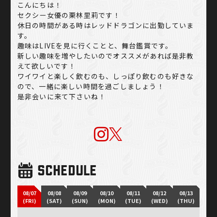
こんにちは！
セクシー女優の栗林里莉です！
休日の時間がある時はレッドドラゴンに出勤していま
す。
趣味はLIVEを見に行くことと、舞台鑑賞です。
新しい趣味を増やしたいのでオススメがあれば是非教
えて欲しいです！
ワイワイと楽しく飲むのも、しっぽり飲むのも好きな
ので、一緒に楽しい時間を過ごしましょう！
是非会いに来て下さいね！
SCHEDULE
08/07
08/08
08/09
08/10
08/11
08/12
08/13
(FRI)
(SAT)
(SUN)
(MON)
(TUE)
(WED)
(THU)