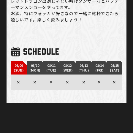
レッドドラゴン出勤じゃない時はダンサーなどパフォ
ーマンスショーをやってます。
お酒、特にウォッカが好きなので一緒に乾杯できたら
嬉しいです。楽しく飲みましょう！
SCHEDULE
08/09
08/10
08/11
08/12
08/13
08/14
08/15
(SUN)
(MON)
(TUE)
(WED)
(THU)
(FRI)
(SAT)
✕
✕
✕
✕
✕
✕
✕