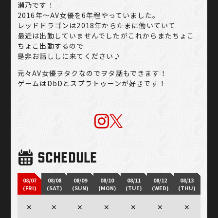
瀬乃です！
2016年〜AV女優を6年程やっていました。
レッドドラゴンは2018年からたまに働いていて
最近は出勤していませんでしたがこれからまたちょこ
ちょこ出勤するので
是非お話ししに来てください♪
元々AV女優ヲタクなのでヲタ話もできます！
ゲームはDbDとスプラトゥーンが好きです！
SCHEDULE
08/07
08/08
08/09
08/10
08/11
08/12
08/13
(FRI)
(SAT)
(SUN)
(MON)
(TUE)
(WED)
(THU)
✕
✕
✕
✕
✕
✕
✕