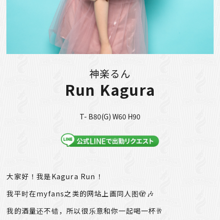
神楽るん
Run Kagura
T- B80(G) W60 H90
大家好！我是Kagura Run！
我平时在myfans之类的网站上画同人图🫣🎶
我的酒量还不错，所以很乐意和你一起喝一杯🥂